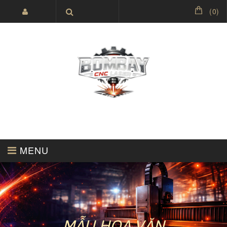
(
0
)
MENU
GIA CÔNG CNC LASER
MẪU HOA VĂN