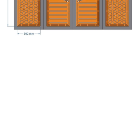
HOA VĂN CỔNG CỬA ĐẸP BOMBAY - M92- LIMITED
EDITION
Liên hệ